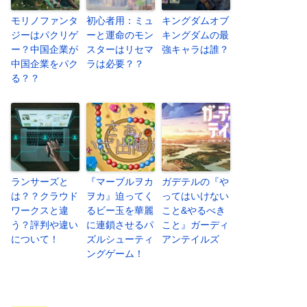
モリノファンタ
初心者用：ミュ
キングダムオブ
ジーはパクリゲ
ーと運命のモン
キングダムの最
ー？中国企業が
スターはリセマ
強キャラは誰？
中国企業をパク
ラは必要？？
る？？
ランサーズと
『マーブルヲカ
ガデテルの『や
は？？クラウド
ヲカ』迫ってく
ってはいけない
ワークスと違
るビー玉を華麗
こと&やるべき
う？評判や違い
に連鎖させるパ
こと』ガーディ
について！
ズルシューティ
アンテイルズ
ングゲーム！