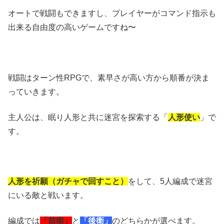
オートで戦闘もできますし、プレイヤーがコマンド指示も
出来る自由度の高いゲームですね〜
戦闘はターン性RPGで、素早さが高い方から順番が決ま
っていきます。
主人公は、眠り人形と共に迷宮を探索する「
人形使い
」で
す。
人形を祈願（ガチャで回すこと）
をして、5人編成で迷宮
にいる敵と戦います。
編成では
「前衛」
と
「後衛」
のどちらかが選べます。