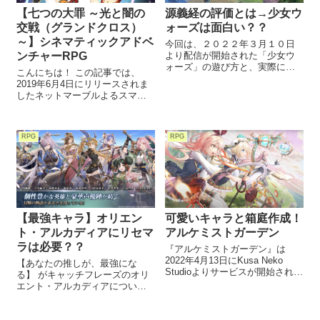
【七つの大罪 ～光と闇の
源義経の評価とは→少女ウ
交戦（グランドクロス）
ォーズは面白い？？
～】シネマティックアドベ
今回は、２０２２年３月１０日
ンチャーRPG
より配信が開始された「少女ウ
ォーズ」の遊び方と、実際に遊
こんにちは！ この記事では、
んでみた感想を紹介します。 今
2019年6月4日にリリースされま
作の最大の見どころは可愛いキ
したネットマーブルよるスマホ
ャラクターとなんと １００万文
ゲームアプリである 『七つの大
字を超えるシナリオです また、
罪 ～光と闇の交戦（グランドク
人気キャラの源義経そう牛若丸
ロス）～』、通称「グラクロ」
の評価も合わせて調査してみま
RPG
RPG
について紹介していきます。 今
した！！
回この『七つの大罪 ～光と闇の
交戦（グランドクロス）～』の
魅力をお伝えしたいと思います
ので 楽しみにしていただけたら
幸いですヾ(´ー｀)ノ
可愛いキャラと箱庭作成！
【最強キャラ】オリエン
アルケミストガーデン
ト・アルカディアにリセマ
ラは必要？？
『アルケミストガーデン』は
2022年4月13日にKusa Neko
【あなたの推しが、最強にな
Studioよりサービスが開始された
る】 がキャッチフレーズのオリ
スマホゲームアプリです。 『錬
エント・アルカディアについて
金術師の卵たち』を育成して広
今回は紹介いたします！！ 大体
大な世界を冒険する箱庭RPGで
のゲームアプリではもはや定番
す。