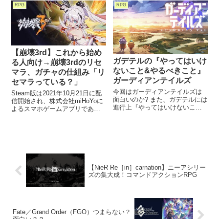
である【リセマラ】こちらのゲ
RPG
RPG
ームに関しても、、、、 必要と
言わざる得ないでしょう！！
【崩壊3rd】これから始め
ガデテルの『やってはいけ
る人向け→崩壊3rdのリセ
ないこと&やるべきこと』
マラ、ガチャの仕組み「リ
ガーディアンテイルズ
セマラっている？」
今回はガーディアンテイルズは
Steam版は2021年10月21日に配
面白いのか? また、ガデテルには
信開始され、株式会社miHoYoに
進行上『やってはいけないこ
よるスマホゲームアプリである
と』と『やるべきこと』がある
『崩壊3rd』について紹介してい
ようです。 初心者にわかりやす
きます。 今回この『崩壊3rd』の
くお伝えしていきます。 ではま
最新（2022/08/04時点)の初心者
ず、ガデテル、ガーディアンテ
向けリセマラやガチャについて
イルズというゲームはどうい
お伝えしたいと思いますので 楽
しみにしていただけたら幸いで
すヾ(´ー｀)ノ
【NieR Re［in］carnation】ニーアシリー
ズの集大成！コマンドアクションRPG
Fate／Grand Order（FGO）つまらない？