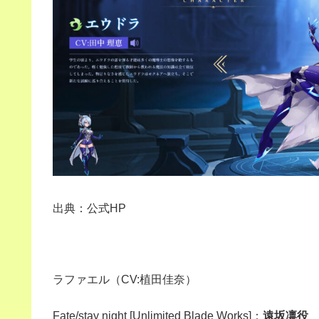
出典：公式HP
ラファエル（CV:植田佳奈）
Fate/stay night [Unlimited Blade Works]：
遠坂凛役